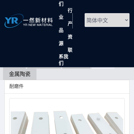
们
行
业
产
品
陶瓷
资
源
首页
产品
陶瓷
联
系我
全部
硬质合金
司太立
陶瓷
们
金属陶瓷
耐磨件