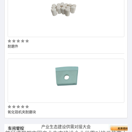
耐磨件
耐磨
氧化锆机夹耐磨块
耐磨
产业生态建设供需对接大会