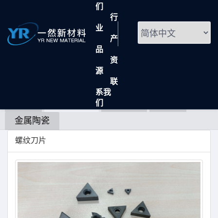
们
行
业
产
品
硬质合金
资
源
首页
产品
硬质合金
联
系我
全部
硬质合金
司太立
陶瓷
们
金属陶瓷
螺纹刀片