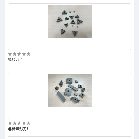
螺纹刀片
CBN
非标异形刀片
球头